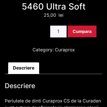
5460 Ultra Soft
25,00
lei
Periuta
Cumpara
dinti
Curaprox
-
Category:
Curaprox
5460
Ultra
Descriere
Soft
Cantitate
Descriere
Periutele de dinti Curaprox CS de la Curaden