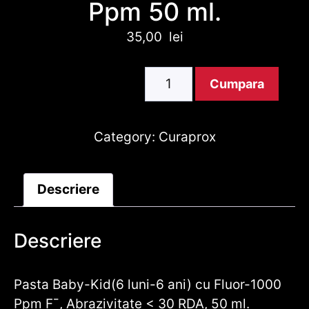
Ppm 50 ml.
35,00
lei
Pasta
Cumpara
Baby-
Kid(6
luni-
Category:
Curaprox
6
ani)
Descriere
cu
Fluor-
1000
Descriere
Ppm
50
Pasta Baby-Kid(6 luni-6 ani) cu Fluor-1000
ml.
Ppm F¯, Abrazivitate < 30 RDA, 50 ml.
Cantitate