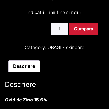
Indicatii: Linii fine si riduri
Obagi
Cumpara
Sun
Shield
Mineral
Category:
OBAGI - skincare
SPF
50
Descriere
85gr
Cantitate
Descriere
Oxid de Zinc 15.6%