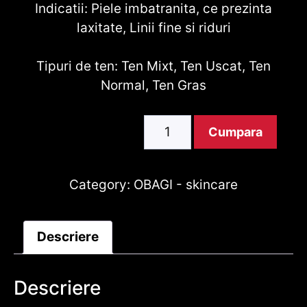
Indicatii: Piele imbatranita, ce prezinta
laxitate, Linii fine si riduri
Tipuri de ten: Ten Mixt, Ten Uscat, Ten
Normal, Ten Gras
Obagi
Cumpara
ELASTIderm®
Advanced
Filler
Category:
OBAGI - skincare
Concentrate
20ml
Descriere
Cantitate
Descriere