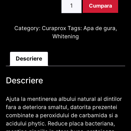
Apa
Cumpara
de
gura
CURASEPT
Category:
Curaprox
Tags:
Apa de gura
,
DAY
Whitening
CARE
WHITENING
Descriere
Cantitate
Descriere
Ajuta la mentinerea albului natural al dintilor
fara a deteriora smaltul, datorita prezentei
combinate a peroxidului de carbamida si a
acidului phytic. Reduce placa bacteriana,