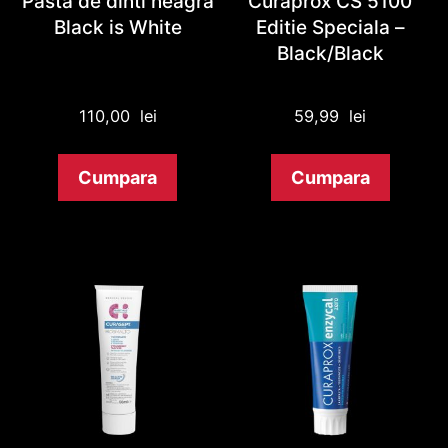
Pasta de dinti neagra
Curaprox CS 5100
Black is White
Editie Speciala –
Black/Black
110,00
lei
59,99
lei
Cumpara
Cumpara